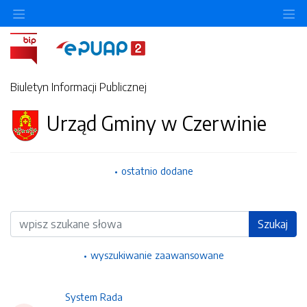
Ukryj/pokaż menu przedmiotowe
Uk
Biuletyn Informacji Publicznej
Urząd Gminy w Czerwinie
ostatnio dodane
Wyszukiwarka
Szukaj
wyszukiwanie zaawansowane
System Rada