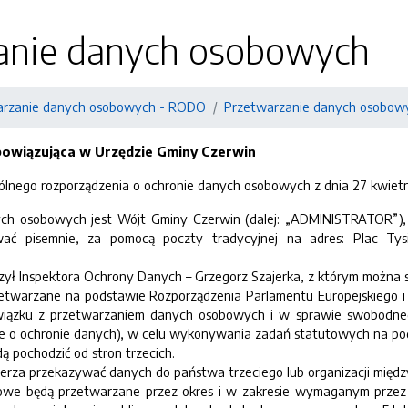
anie danych osobowych
arzanie danych osobowych - RODO
Przetwarzanie danych osobow
bowiązująca w Urzędzie Gminy Czerwin
 ogólnego rozporządzenia o ochronie danych osobowych z dnia 27 kwietnia
ch osobowych jest Wójt Gminy Czerwin (dalej: „ADMINISTRATOR”), z 
ać pisemnie, za pomocą poczty tradycyjnej na adres: Plac Tys
zył Inspektora Ochrony Danych – Grzegorz Szajerka, z którym można 
twarzane na podstawie Rozporządzenia Parlamentu Europejskiego i 
wiązku z przetwarzaniem danych osobowych i w sprawie swobodne
ie o ochronie danych), w celu wykonywania zadań statutowych na po
 pochodzić od stron trzecich.
ierza przekazywać danych do państwa trzeciego lub organizacji międ
owe będą przetwarzane przez okres i w zakresie wymaganym przez 