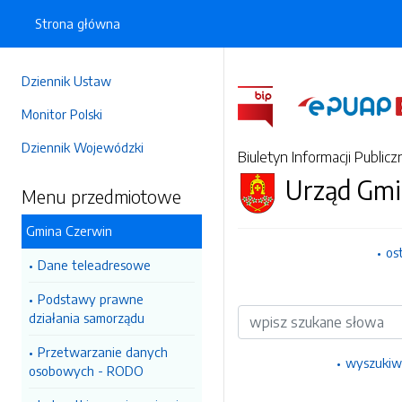
Strona główna
Dziennik Ustaw
Monitor Polski
Dziennik Wojewódzki
Biuletyn Informacji Publicz
Urząd Gmi
Menu przedmiotowe
Gmina Czerwin
os
Dane teleadresowe
Podstawy prawne
Wyszukiwarka
działania samorządu
Przetwarzanie danych
wyszukiw
osobowych - RODO