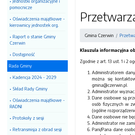
Jednostki organizacyjne i
pomocnicze
Przetwarz
Oświadczenia majątkowe -
kierownicy jednostek org.
Gmina Czerwin
Przetw
Raport o stanie Gminy
Czerwin
Klauzula informacyjna o
Dostępność
Zgodnie z art. 13 ust. 1 i 2
Rada Gminy
Administratorem dany
Kadencja 2024 - 2029
można się kontaktow
gmina@czerwin.pl.
Skład Rady Gminy
Administrator wyznac
Dane osobowe są prze
Oświadczenia majątkowe -
osób fizycznych w z
RADNI
(ogólne rozporządzen
Dane osobowe nie będą
Protokoły z sesji
Administrator nie zam
Retransmisja z obrad sesji
Pani/Pana dane osob