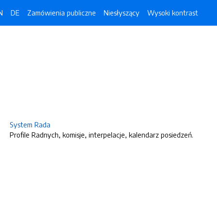
N
DE
Zamówienia publiczne
Niesłyszący
Wysoki kontrast
System Rada
Profile Radnych, komisje, interpelacje, kalendarz posiedzeń.