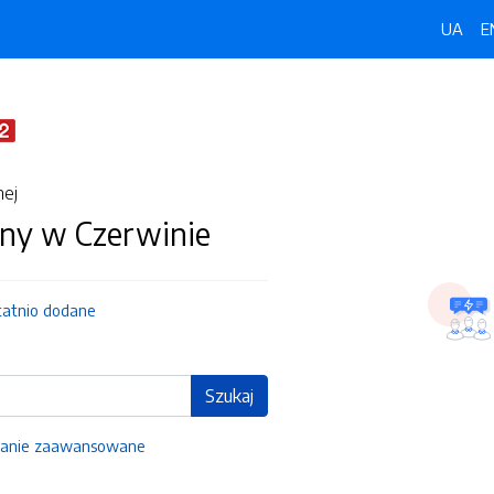
UA
E
nej
ny w Czerwinie
tatnio dodane
Szukaj
anie zaawansowane