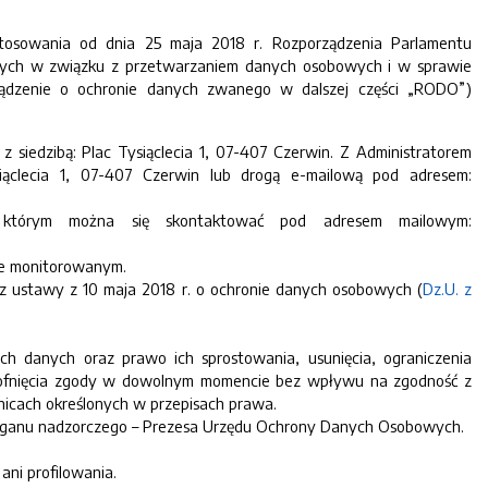
osowania od dnia 25 maja 2018 r. Rozporządzenia Parlamentu
cznych w związku z przetwarzaniem danych osobowych i w sprawie
ądzenie o ochronie danych zwanego w dalszej części „RODO”)
siedzibą: Plac Tysiąclecia 1, 07-407 Czerwin. Z Administratorem
iąclecia 1, 07-407 Czerwin lub drogą e-mailową pod adresem:
z którym można się skontaktować pod adresem mailowym:
ie monitorowanym.
az ustawy z 10 maja 2018 r. o ochronie danych osobowych (
Dz.U. z
h danych oraz prawo ich sprostowania, usunięcia, ograniczenia
 cofnięcia zgody w dowolnym momencie bez wpływu na zgodność z
nicach określonych w przepisach prawa.
 organu nadzorczego – Prezesa Urzędu Ochrony Danych Osobowych.
ni profilowania.