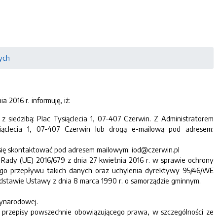
ych
 2016 r. informuję, iż:
siedzibą: Plac Tysiąclecia 1, 07-407 Czerwin. Z Administratorem
iąclecia 1, 07-407 Czerwin lub drogą e-mailową pod adresem:
się skontaktować pod adresem mailowym: iod@czerwin.pl
Rady (UE) 2016/679 z dnia 27 kwietnia 2016 r. w sprawie ochrony
go przepływu takich danych oraz uchylenia dyrektywy 95/46/WE
dstawie Ustawy z dnia 8 marca 1990 r. o samorządzie gminnym.
zynarodowej.
przepisy powszechnie obowiązującego prawa, w szczególności ze