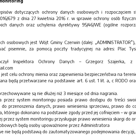
monitoring
pisów dotyczących ochrony danych osobowych i rozpoczęciem st
 2016/679 z dnia 27 kwietnia 2016 r. w sprawie ochrony osób fizy
ich danych oraz uchylenia dyrektywy 95/46/WE (ogólne rozporz
ch osobowych jest Wójt Gminy Czerwin (dalej: „ADMINISTRATOR”), z 
ać pisemnie, za pomocą poczty tradycyjnej na adres: Plac Tys
naczył Inspektora Ochrony Danych – Grzegorz Szajerka, 
il.com
 jest celu ochrony mienia oraz zapewnienia bezpieczeństwa na teren
na będą przetwarzane na podstawie art. 6 ust. 1 lit. a, c RODO or
przechowywane są nie dłużej niż 3 miesiące od dnia nagrania.
 przez system monitoringu posiada prawo dostępu do treści swoic
o do przenoszenia danych, prawo wniesienia sprzeciwu, prawo do
, którego dokonano na podstawie zgody przed jej cofnięciem – w gra
ej przez system monitoringu przysługuje prawo wniesienia skargi do
obowych będą osoby upoważnione przez Administratora
 nie będą podstawą do zautomatyzowanego podejmowania decyzji, a