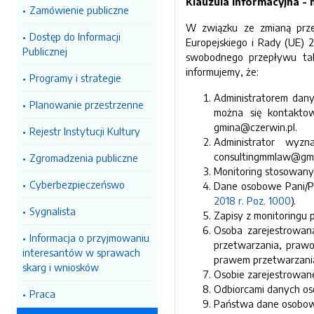
Klauzula informacyjna - 
Zamówienie publiczne
W związku ze zmianą prze
Dostęp do Informacji
Europejskiego i Rady (UE)
Publicznej
swobodnego przepływu tak
informujemy, że:
Programy i strategie
Administratorem dany
Planowanie przestrzenne
można się kontaktow
gmina@czerwin.pl.
Rejestr Instytucji Kultury
Administrator wyz
consultingmmlaw@gma
Zgromadzenia publiczne
Monitoring stosowany
Cyberbezpieczeńswo
Dane osobowe Pani/Pa
2018 r. Poz. 1000
).
Sygnalista
Zapisy z monitoringu 
Osoba zarejestrowana
Informacja o przyjmowaniu
przetwarzania, praw
interesantów w sprawach
prawem przetwarzania
skarg i wniosków
Osobie zarejestrowan
Odbiorcami danych os
Praca
Państwa dane osobowe