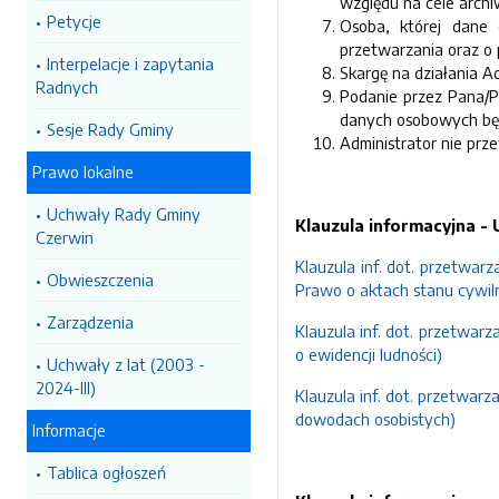
względu na cele archiw
Petycje
Osoba, której dane 
przetwarzania oraz o
Interpelacje i zapytania
Skargę na działania 
Radnych
Podanie przez Pana/P
danych osobowych będ
Sesje Rady Gminy
Administrator nie pr
Prawo lokalne
Uchwały Rady Gminy
Klauzula informacyjna -
Czerwin
Klauzula inf. dot. przetwar
Obwieszczenia
Prawo o aktach stanu cywiln
Zarządzenia
Klauzula inf. dot. przetwar
o ewidencji ludności)
Uchwały z lat (2003 -
2024-III)
Klauzula inf. dot. przetwar
dowodach osobistych)
Informacje
Tablica ogłoszeń