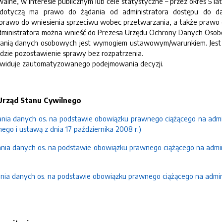
alne, w interesie publicznym lub cele statystyczne – przez okres 5 lat
dotyczą ma prawo do żądania od administratora dostępu do dan
 prawo do wniesienia sprzeciwu wobec przetwarzania, a także prawo 
Administratora można wnieść do Prezesa Urzędu Ochrony Danych Oso
anią danych osobowych jest wymogiem ustawowym/warunkiem. Jest P
zie pozostawienie sprawy bez rozpatrzenia.
zewiduje zautomatyzowanego podejmowania decyzji.
 Urząd Stanu Cywilnego
zania danych os. na podstawie obowiązku prawnego ciążącego na admin
ego i ustawą z dnia 17 października 2008 r.)
zania danych os. na podstawie obowiązku prawnego ciążącego na admin
zania danych os. na podstawie obowiązku prawnego ciążącego na admin