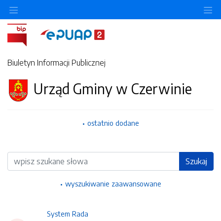
Ukryj/pokaż menu przedmiotowe
Uk
Biuletyn Informacji Publicznej
Urząd Gminy w Czerwinie
ostatnio dodane
Wyszukiwarka
Szukaj
wyszukiwanie zaawansowane
System Rada