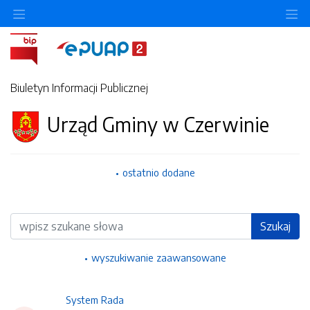
Ukryj/pokaż menu przedmiotowe
Uk
Biuletyn Informacji Publicznej
Urząd Gminy w Czerwinie
ostatnio dodane
Wyszukiwarka
Szukaj
wyszukiwanie zaawansowane
System Rada