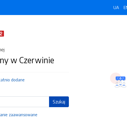
UA
E
nej
ny w Czerwinie
tatnio dodane
Szukaj
anie zaawansowane