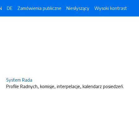
N
DE
Zamówienia publiczne
Niesłyszący
Wysoki kontrast
System Rada
Profile Radnych, komisje, interpelacje, kalendarz posiedzeń.