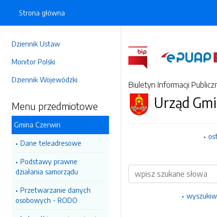
Strona główna
Dziennik Ustaw
Monitor Polski
Dziennik Wojewódzki
Biuletyn Informacji Publicz
Urząd Gmi
Menu przedmiotowe
Gmina Czerwin
os
Dane teleadresowe
Podstawy prawne
Wyszukiwarka
działania samorządu
Przetwarzanie danych
wyszukiw
osobowych - RODO