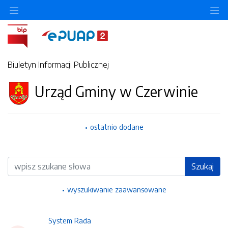
Ukryj/pokaż menu przedmiotowe
Uk
Biuletyn Informacji Publicznej
Urząd Gminy w Czerwinie
ostatnio dodane
Wyszukiwarka
Szukaj
wyszukiwanie zaawansowane
System Rada