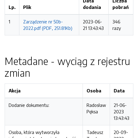
Data
Liczba
Lp.
Plik
dodania
pobrań
1
Zarządzenie nr 50b-
2023-06-
346
2022.pdf (PDF, 251.81Kb)
21 13:43:43
razy
Metadane - wyciąg z rejestru
zmian
Akcja
Osoba
Data
Dodanie dokumentu:
Radosław
21-06-
Pęksa
2023
13:43:43
Osoba, która wytworzyła
Tadeusz
20-09-