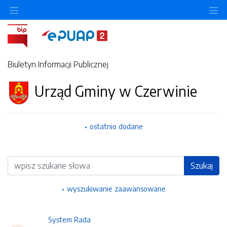
Ukryj/pokaż menu przedmiotowe
Uk
Biuletyn Informacji Publicznej
Urząd Gminy w Czerwinie
ostatnio dodane
Wyszukiwarka
Szukaj
wyszukiwanie zaawansowane
System Rada