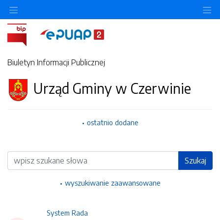
Ukryj/pokaż menu przedmiotowe
Uk
Biuletyn Informacji Publicznej
Urząd Gminy w Czerwinie
ostatnio dodane
Wyszukiwarka
Szukaj
wyszukiwanie zaawansowane
System Rada