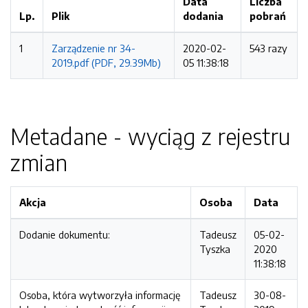
Data
Liczba
Lp.
Plik
dodania
pobrań
1
Zarządzenie nr 34-
2020-02-
543 razy
2019.pdf (PDF, 29.39Mb)
05 11:38:18
Metadane - wyciąg z rejestru
zmian
Akcja
Osoba
Data
Dodanie dokumentu:
Tadeusz
05-02-
Tyszka
2020
11:38:18
Osoba, która wytworzyła informację
Tadeusz
30-08-