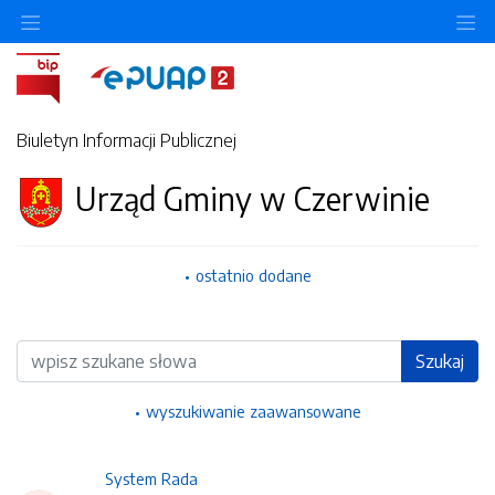
Ukryj/pokaż menu przedmiotowe
Uk
Biuletyn Informacji Publicznej
Urząd Gminy w Czerwinie
ostatnio dodane
Wyszukiwarka
Szukaj
wyszukiwanie zaawansowane
System Rada