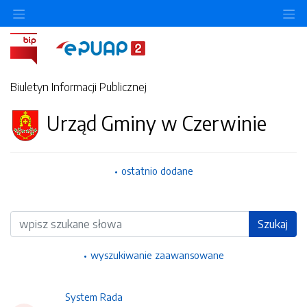
Ukryj/pokaż menu przedmiotowe
Uk
Biuletyn Informacji Publicznej
Urząd Gminy w Czerwinie
ostatnio dodane
Wyszukiwarka
Szukaj
wyszukiwanie zaawansowane
System Rada