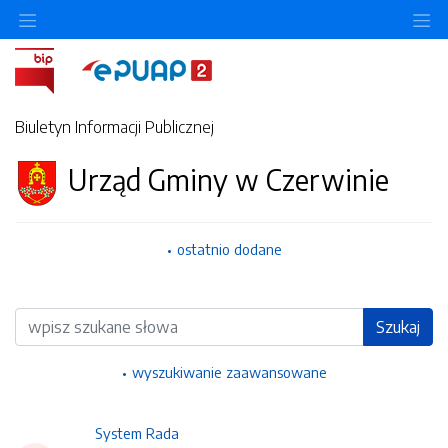
Ukryj/pokaż menu przedmiotowe
Uk
Biuletyn Informacji Publicznej
Urząd Gminy w Czerwinie
ostatnio dodane
Wyszukiwarka
Szukaj
wyszukiwanie zaawansowane
System Rada