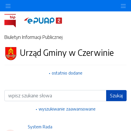
Ukryj/pokaż menu przedmiotowe
Uk
Biuletyn Informacji Publicznej
Urząd Gminy w Czerwinie
ostatnio dodane
Wyszukiwarka
Szukaj
wyszukiwanie zaawansowane
System Rada