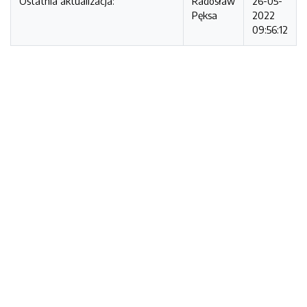
Ostatnia aktualizacja:
Radosław
26-05-
Pęksa
2022
09:56:12