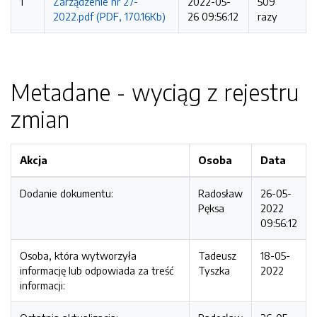
1
Zarządzenie nr 27-
2022-05-
509
2022.pdf (PDF, 170.16Kb)
26 09:56:12
razy
Metadane - wyciąg z rejestru
zmian
Akcja
Osoba
Data
Dodanie dokumentu:
Radosław
26-05-
Pęksa
2022
09:56:12
Osoba, która wytworzyła
Tadeusz
18-05-
informację lub odpowiada za treść
Tyszka
2022
informacji: