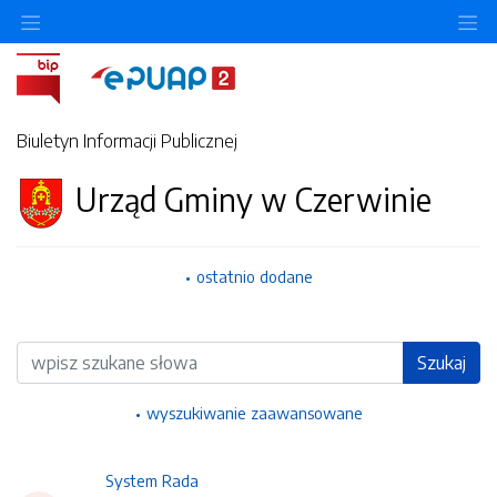
Ukryj/pokaż menu przedmiotowe
Uk
Biuletyn Informacji Publicznej
Urząd Gminy w Czerwinie
ostatnio dodane
Wyszukiwarka
Szukaj
wyszukiwanie zaawansowane
System Rada