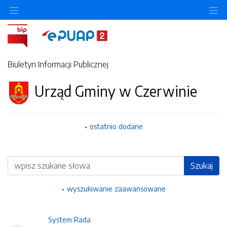
Ukryj/pokaż menu przedmiotowe
Uk
Biuletyn Informacji Publicznej
Urząd Gminy w Czerwinie
ostatnio dodane
Wyszukiwarka
Szukaj
wyszukiwanie zaawansowane
System Rada