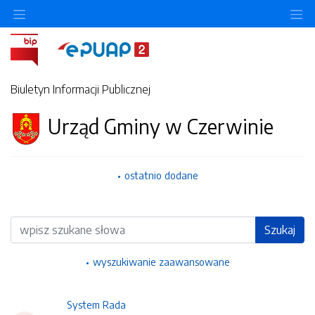
Ukryj/pokaż menu przedmiotowe
Uk
Biuletyn Informacji Publicznej
Urząd Gminy w Czerwinie
ostatnio dodane
Wyszukiwarka
Szukaj
wyszukiwanie zaawansowane
System Rada