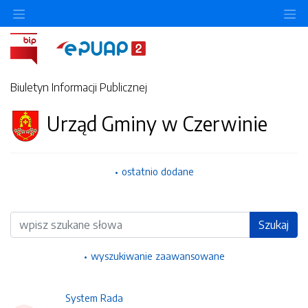
Ukryj/pokaż menu przedmiotowe
Uk
Biuletyn Informacji Publicznej
Urząd Gminy w Czerwinie
ostatnio dodane
Wyszukiwarka
Szukaj
wyszukiwanie zaawansowane
System Rada