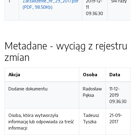
1
Zarzadzenie_nr_29_2017.pdf
2019-12-
541 razy
(PDF, 98.50Kb)
11
09:36:30
Metadane - wyciąg z rejestru
zmian
Akcja
Osoba
Data
Dodanie dokumentu:
Radosław
11-12-
Pęksa
2019
09:36:30
Osoba, która wytworzyła
Tadeusz
21-09-
informację lub odpowiada za treść
Tyszka
2017
informacji: