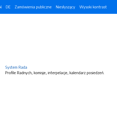
N
DE
Zamówienia publiczne
Niesłyszący
Wysoki kontrast
System Rada
Profile Radnych, komisje, interpelacje, kalendarz posiedzeń.