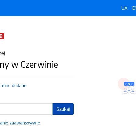
UA
E
nej
ny w Czerwinie
tatnio dodane
Szukaj
anie zaawansowane