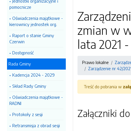
Jednostki organizacyjne i
pomocnicze
Zarządzeni
Oświadczenia majątkowe -
kierownicy jednostek org.
zmian w w
Raport o stanie Gminy
lata 2021 
Czerwin
Dostępność
Prawo lokalne
Zarządz
Rada Gminy
Zarządzenie nr 42/2021
Kadencja 2024 - 2029
Skład Rady Gminy
Treść do pobrania w
zał
Oświadczenia majątkowe -
RADNI
Załączniki d
Protokoły z sesji
Retransmisja z obrad sesji