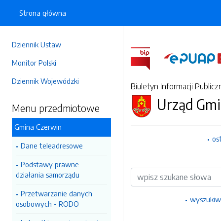
Strona główna
Dziennik Ustaw
Monitor Polski
Dziennik Wojewódzki
Biuletyn Informacji Publicz
Urząd Gmi
Menu przedmiotowe
Gmina Czerwin
os
Dane teleadresowe
Podstawy prawne
Wyszukiwarka
działania samorządu
Przetwarzanie danych
wyszukiw
osobowych - RODO