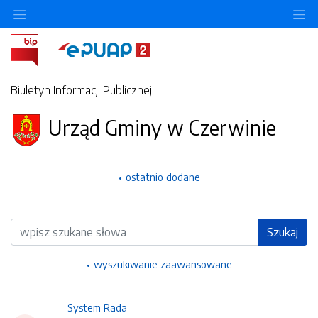
Ukryj/pokaż menu przedmiotowe
Uk
Biuletyn Informacji Publicznej
Urząd Gminy w Czerwinie
ostatnio dodane
Wyszukiwarka
Szukaj
wyszukiwanie zaawansowane
System Rada