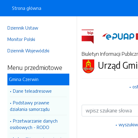
Strona główna
Dziennik Ustaw
Monitor Polski
Dziennik Wojewódzki
Biuletyn Informacji Publicz
Urząd Gmi
Menu przedmiotowe
Gmina Czerwin
os
Dane teleadresowe
Podstawy prawne
Wyszukiwarka
działania samorządu
Przetwarzanie danych
wyszukiw
osobowych - RODO