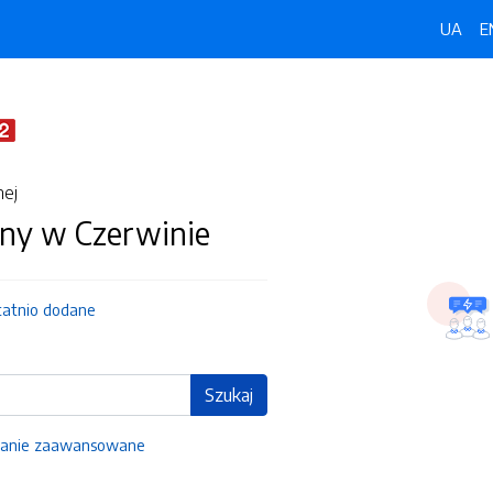
UA
E
nej
ny w Czerwinie
tatnio dodane
Szukaj
anie zaawansowane