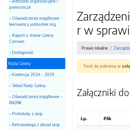
Jednostki organizacyjne i
pomocnicze
Zarządzeni
Oświadczenia majątkowe -
kierownicy jednostek org.
r w spraw
Raport o stanie Gminy
Czerwin
Prawo lokalne
Zarządz
Dostępność
Rada Gminy
Treść do pobrania w
zał
Kadencja 2024 - 2029
Skład Rady Gminy
Załączniki d
Oświadczenia majątkowe -
RADNI
Protokoły z sesji
Lp.
Plik
Retransmisja z obrad sesji