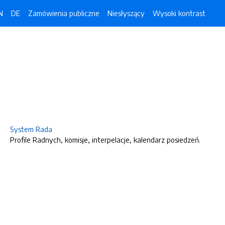
N
DE
Zamówienia publiczne
Niesłyszący
Wysoki kontrast
System Rada
Profile Radnych, komisje, interpelacje, kalendarz posiedzeń.