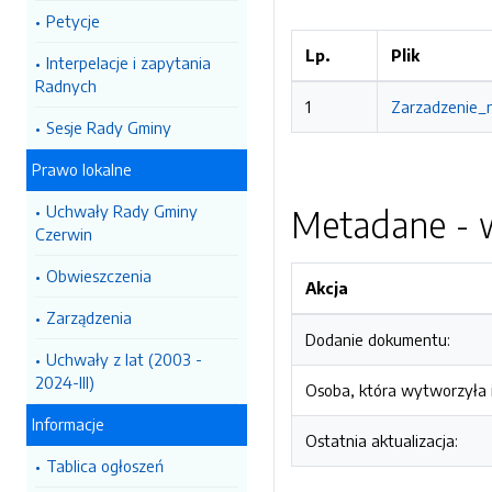
Petycje
Lp.
Plik
Interpelacje i zapytania
Radnych
1
Zarzadzenie_n
Sesje Rady Gminy
Prawo lokalne
Uchwały Rady Gminy
Metadane - w
Czerwin
Obwieszczenia
Akcja
Zarządzenia
Dodanie dokumentu:
Uchwały z lat (2003 -
2024-III)
Osoba, która wytworzyła i
Informacje
Ostatnia aktualizacja:
Tablica ogłoszeń