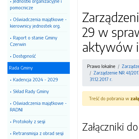
Jednostki organizacyjne i
pomocnicze
Zarządzeni
Oświadczenia majątkowe -
kierownicy jednostek org.
29 w spra
Raport o stanie Gminy
aktywów i 
Czerwin
Dostępność
Prawo lokalne
Zarządz
Rada Gminy
Zarządzenie NR 41/201
31.12.2017 r.
Kadencja 2024 - 2029
Skład Rady Gminy
Treść do pobrania w
zał
Oświadczenia majątkowe -
RADNI
Protokoły z sesji
Załączniki d
Retransmisja z obrad sesji