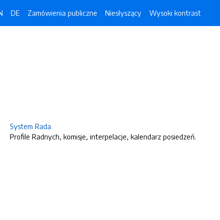
N
DE
Zamówienia publiczne
Niesłyszący
Wysoki kontrast
System Rada
Profile Radnych, komisje, interpelacje, kalendarz posiedzeń.