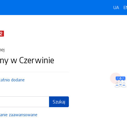
UA
E
nej
ny w Czerwinie
tatnio dodane
Szukaj
anie zaawansowane