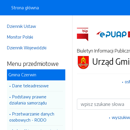
Strona główna
Dziennik Ustaw
Monitor Polski
Dziennik Wojewódzki
Biuletyn Informacji Publicz
Urząd Gmi
Menu przedmiotowe
Gmina Czerwin
os
Dane teleadresowe
Podstawy prawne
Wyszukiwarka
działania samorządu
Przetwarzanie danych
wyszukiw
osobowych - RODO