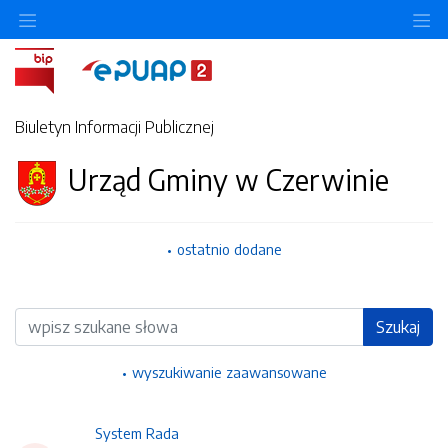
Ukryj/pokaż menu przedmiotowe
Uk
Biuletyn Informacji Publicznej
Urząd Gminy w Czerwinie
ostatnio dodane
Wyszukiwarka
Szukaj
wyszukiwanie zaawansowane
System Rada