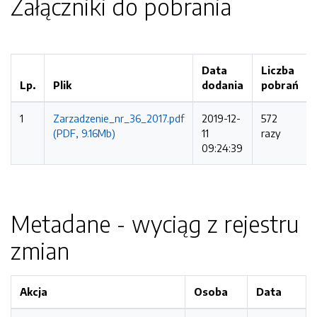
Załączniki do pobrania
Data
Liczba
Lp.
Plik
dodania
pobrań
1
Zarzadzenie_nr_36_2017.pdf
2019-12-
572
(PDF, 9.16Mb)
11
razy
09:24:39
Metadane - wyciąg z rejestru
zmian
Akcja
Osoba
Data