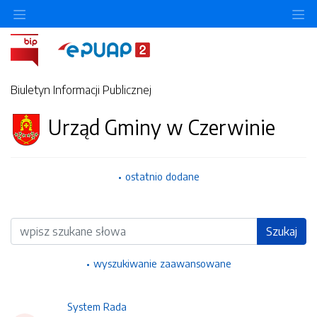
Ukryj/pokaż menu przedmiotowe
Uk
Biuletyn Informacji Publicznej
Urząd Gminy w Czerwinie
ostatnio dodane
Wyszukiwarka
Szukaj
wyszukiwanie zaawansowane
System Rada