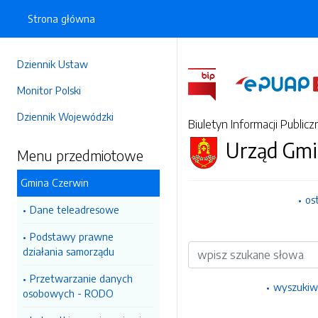
Strona główna
Dziennik Ustaw
Monitor Polski
Dziennik Wojewódzki
Biuletyn Informacji Publicz
Urząd Gmi
Menu przedmiotowe
Gmina Czerwin
os
Dane teleadresowe
Podstawy prawne
Wyszukiwarka
działania samorządu
Przetwarzanie danych
wyszukiw
osobowych - RODO