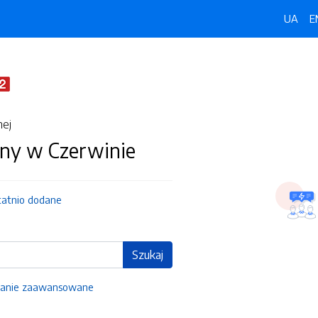
UA
E
nej
ny w Czerwinie
tatnio dodane
Szukaj
anie zaawansowane