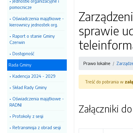
Jednostki organizacyjne i
pomocnicze
Zarządzeni
Oświadczenia majątkowe -
kierownicy jednostek org.
sprawie ud
Raport o stanie Gminy
teleinfor
Czerwin
Dostępność
Prawo lokalne
Zarządz
Rada Gminy
Kadencja 2024 - 2029
Treść do pobrania w
zał
Skład Rady Gminy
Oświadczenia majątkowe -
RADNI
Załączniki d
Protokoły z sesji
Retransmisja z obrad sesji