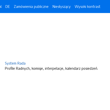
N
DE
Zamówienia publiczne
Niesłyszący
Wysoki kontrast
System Rada
Profile Radnych, komisje, interpelacje, kalendarz posiedzeń.