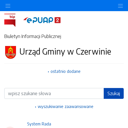
Ukryj/pokaż menu przedmiotowe
Uk
Biuletyn Informacji Publicznej
Urząd Gminy w Czerwinie
ostatnio dodane
Wyszukiwarka
Szukaj
wyszukiwanie zaawansowane
System Rada