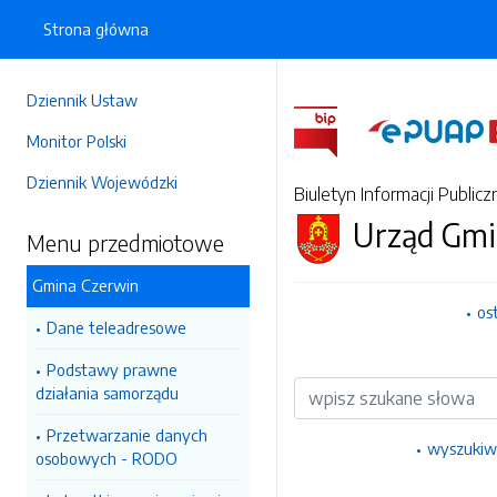
Strona główna
Dziennik Ustaw
Monitor Polski
Dziennik Wojewódzki
Biuletyn Informacji Publicz
Urząd Gmi
Menu przedmiotowe
Gmina Czerwin
os
Dane teleadresowe
Podstawy prawne
Wyszukiwarka
działania samorządu
Przetwarzanie danych
wyszukiw
osobowych - RODO