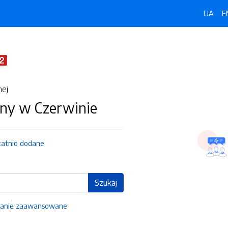
UA
E
nej
ny w Czerwinie
tatnio dodane
Szukaj
anie zaawansowane