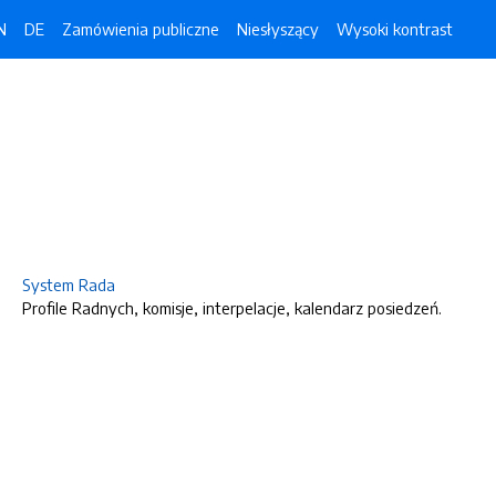
N
DE
Zamówienia publiczne
Niesłyszący
Wysoki kontrast
System Rada
Profile Radnych, komisje, interpelacje, kalendarz posiedzeń.