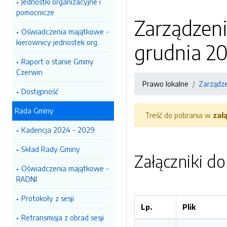
Jednostki organizacyjne i
pomocnicze
Zarządzeni
Oświadczenia majątkowe -
kierownicy jednostek org.
grudnia 20
Raport o stanie Gminy
Czerwin
Prawo lokalne
Zarządz
Dostępność
Rada Gminy
Treść do pobrania w
zał
Kadencja 2024 - 2029
Skład Rady Gminy
Załączniki d
Oświadczenia majątkowe -
RADNI
Protokoły z sesji
Lp.
Plik
Retransmisja z obrad sesji