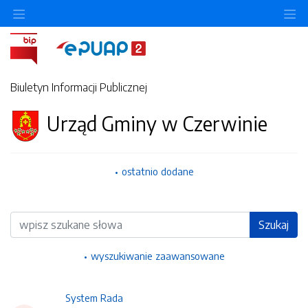
Ukryj/pokaż menu przedmiotowe
Uk
Biuletyn Informacji Publicznej
Urząd Gminy w Czerwinie
ostatnio dodane
Wyszukiwarka
Szukaj
wyszukiwanie zaawansowane
System Rada