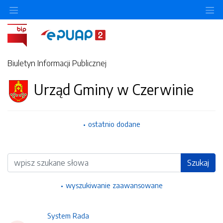
Ukryj/pokaż menu przedmiotowe
Uk
Biuletyn Informacji Publicznej
Urząd Gminy w Czerwinie
ostatnio dodane
Wyszukiwarka
Szukaj
wyszukiwanie zaawansowane
System Rada