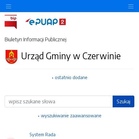
Ukryj/pokaż menu przedmiotowe
Uk
Biuletyn Informacji Publicznej
Urząd Gminy w Czerwinie
ostatnio dodane
Wyszukiwarka
Szukaj
wyszukiwanie zaawansowane
System Rada