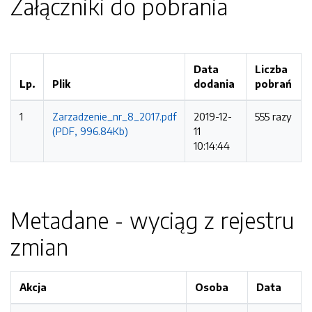
Załączniki do pobrania
Data
Liczba
Lp.
Plik
dodania
pobrań
1
Zarzadzenie_nr_8_2017.pdf
2019-12-
555 razy
(PDF, 996.84Kb)
11
10:14:44
Metadane - wyciąg z rejestru
zmian
Akcja
Osoba
Data