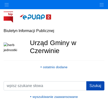
Ukryj/pokaż menu przedmiotowe
Uk
Biuletyn Informacji Publicznej
Urząd Gminy w
Czerwinie
ostatnio dodane
Wyszukiwarka
Szukaj
wyszukiwanie zaawansowane