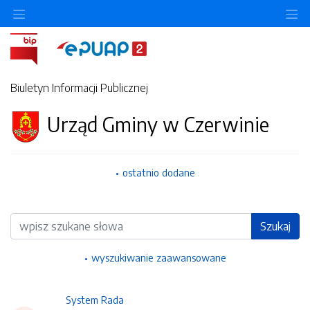
Ukryj/pokaż menu przedmiotowe
Uk
Biuletyn Informacji Publicznej
Urząd Gminy w Czerwinie
ostatnio dodane
Wyszukiwarka
Szukaj
wyszukiwanie zaawansowane
System Rada