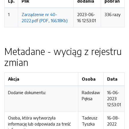
Lp.
Plik
dodania
pobrań
1
Zarządzenie nr 40-
2023-06-
336 razy
2022.pdf (PDF, 166.18Kb)
16 12:53:01
Metadane - wyciąg z rejestru
zmian
Akcja
Osoba
Data
Dodanie dokumentu:
Radosław
16-06-
Pęksa
2023
12:53:01
Osoba, która wytworzyła
Tadeusz
16-08-
informację lub odpowiada za treść
Tyszka
2022