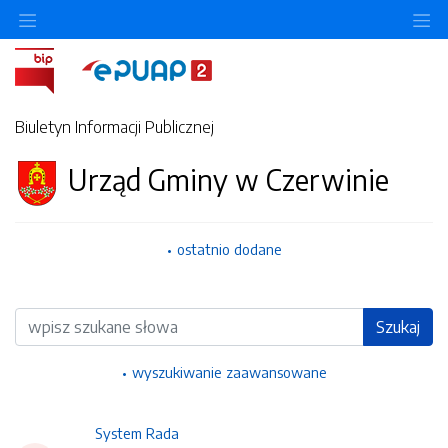
Ukryj/pokaż menu przedmiotowe
Uk
Biuletyn Informacji Publicznej
Urząd Gminy w Czerwinie
ostatnio dodane
Wyszukiwarka
Szukaj
wyszukiwanie zaawansowane
System Rada