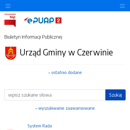
Ukryj/pokaż menu przedmiotowe
Uk
Biuletyn Informacji Publicznej
Urząd Gminy w Czerwinie
ostatnio dodane
Wyszukiwarka
Szukaj
wyszukiwanie zaawansowane
System Rada