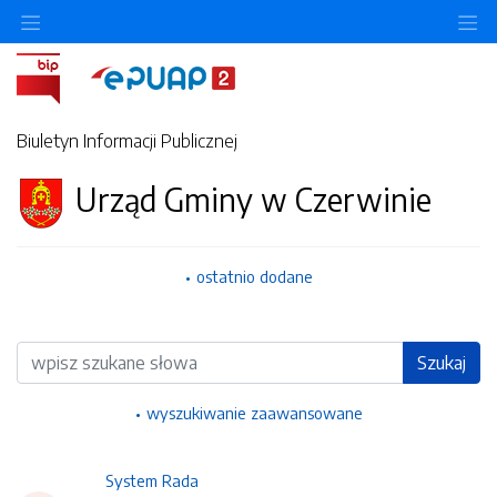
Ukryj/pokaż menu przedmiotowe
Uk
Biuletyn Informacji Publicznej
Urząd Gminy w Czerwinie
ostatnio dodane
Wyszukiwarka
Szukaj
wyszukiwanie zaawansowane
System Rada