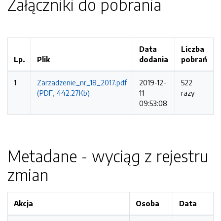
Załączniki do pobrania
Data
Liczba
Lp.
Plik
dodania
pobrań
1
Zarzadzenie_nr_18_2017.pdf
2019-12-
522
(PDF, 442.27Kb)
11
razy
09:53:08
Metadane - wyciąg z rejestru
zmian
Akcja
Osoba
Data