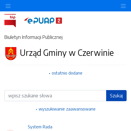
Ukryj/pokaż menu przedmiotowe
Uk
Biuletyn Informacji Publicznej
Urząd Gminy w Czerwinie
ostatnio dodane
Wyszukiwarka
Szukaj
wyszukiwanie zaawansowane
System Rada