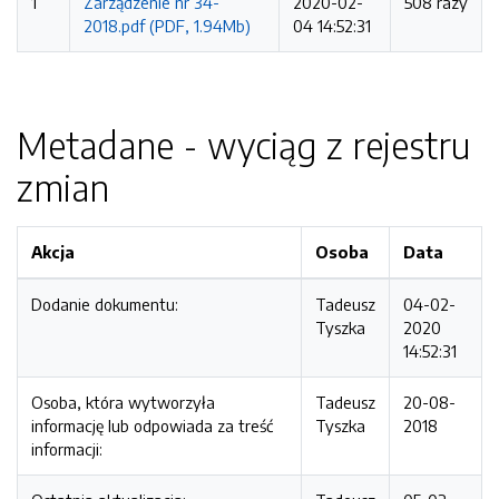
1
Zarządzenie nr 34-
2020-02-
508 razy
2018.pdf (PDF, 1.94Mb)
04 14:52:31
Metadane - wyciąg z rejestru
zmian
Akcja
Osoba
Data
Dodanie dokumentu:
Tadeusz
04-02-
Tyszka
2020
14:52:31
Osoba, która wytworzyła
Tadeusz
20-08-
informację lub odpowiada za treść
Tyszka
2018
informacji: