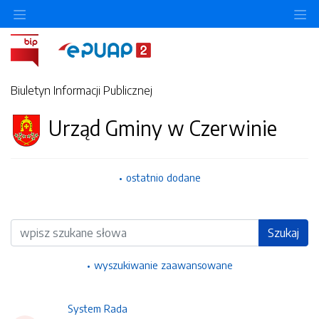
Ukryj/pokaż menu przedmiotowe
Uk
Biuletyn Informacji Publicznej
Urząd Gminy w Czerwinie
ostatnio dodane
Wyszukiwarka
Szukaj
wyszukiwanie zaawansowane
System Rada