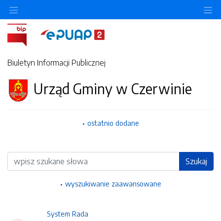
Ukryj/pokaż menu przedmiotowe
Uk
Biuletyn Informacji Publicznej
Urząd Gminy w Czerwinie
ostatnio dodane
Wyszukiwarka
Szukaj
wyszukiwanie zaawansowane
System Rada