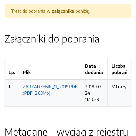
Treść do pobrania w
załączniku
poniżej.
Załączniki do pobrania
Data
Liczba
Lp.
Plik
dodania
pobrań
1
ZARZADZENIE_11_2019.PDF
2019-07-
611 razy
(PDF, 2.63Mb)
24
11:10:29
Metadane - wyciąg z rejestru