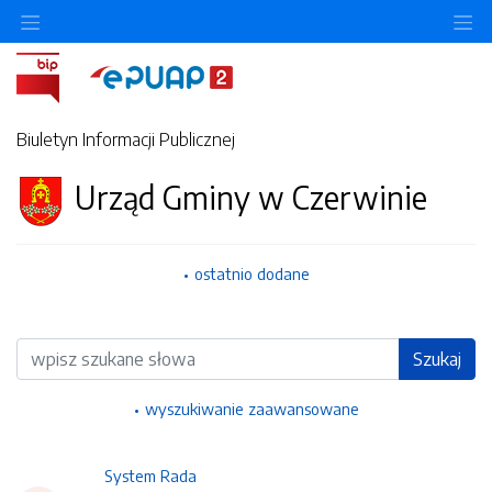
Ukryj/pokaż menu przedmiotowe
Uk
Biuletyn Informacji Publicznej
Urząd Gminy w Czerwinie
ostatnio dodane
Wyszukiwarka
Szukaj
wyszukiwanie zaawansowane
System Rada