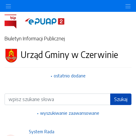
Ukryj/pokaż menu przedmiotowe
Uk
Biuletyn Informacji Publicznej
Urząd Gminy w Czerwinie
ostatnio dodane
Wyszukiwarka
Szukaj
wyszukiwanie zaawansowane
System Rada