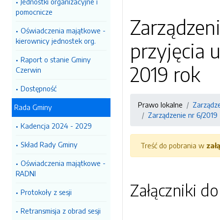
Jednostki organizacyjne i
pomocnicze
Zarządzeni
Oświadczenia majątkowe -
kierownicy jednostek org.
przyjęcia
Raport o stanie Gminy
2019 rok
Czerwin
Dostępność
Prawo lokalne
Zarządz
Rada Gminy
Zarządzenie nr 6/2019
Kadencja 2024 - 2029
Skład Rady Gminy
Treść do pobrania w
zał
Oświadczenia majątkowe -
RADNI
Załączniki d
Protokoły z sesji
Retransmisja z obrad sesji