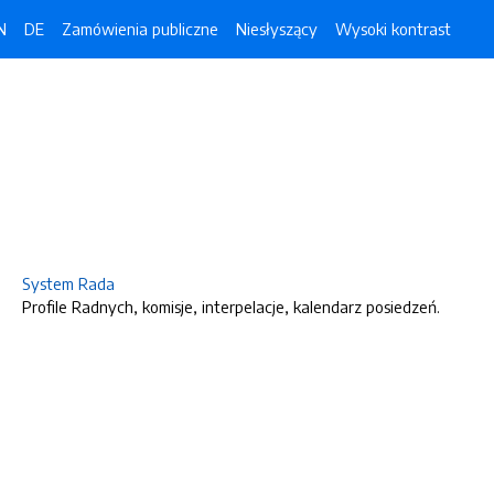
N
DE
Zamówienia publiczne
Niesłyszący
Wysoki kontrast
System Rada
Profile Radnych, komisje, interpelacje, kalendarz posiedzeń.