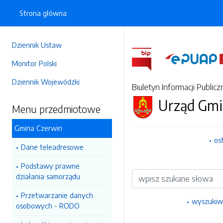
Strona główna
Dziennik Ustaw
Monitor Polski
Dziennik Wojewódzki
Biuletyn Informacji Publicz
Urząd Gmi
Menu przedmiotowe
Gmina Czerwin
os
Dane teleadresowe
Podstawy prawne
Wyszukiwarka
działania samorządu
Przetwarzanie danych
wyszukiw
osobowych - RODO