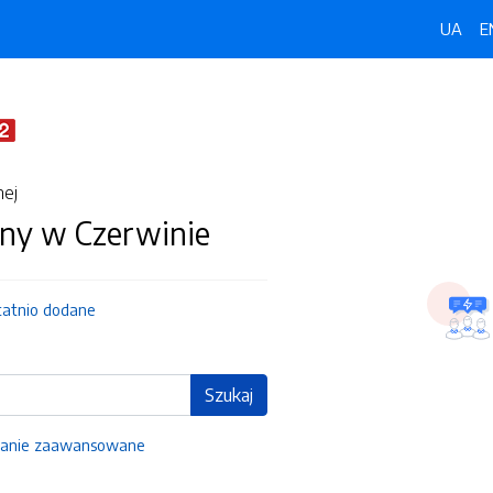
UA
E
nej
ny w Czerwinie
tatnio dodane
Szukaj
anie zaawansowane