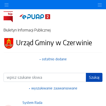
Ukryj/pokaż menu przedmiotowe
Uk
Biuletyn Informacji Publicznej
Urząd Gminy w Czerwinie
ostatnio dodane
Wyszukiwarka
Szukaj
wyszukiwanie zaawansowane
System Rada