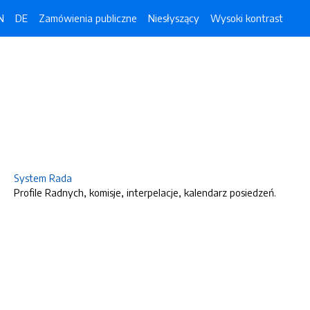
N
DE
Zamówienia publiczne
Niesłyszący
Wysoki kontrast
System Rada
Profile Radnych, komisje, interpelacje, kalendarz posiedzeń.