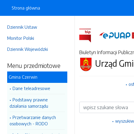
Strona główna
Dziennik Ustaw
Monitor Polski
Dziennik Wojewódzki
Biuletyn Informacji Publicz
Urząd Gmi
Menu przedmiotowe
Gmina Czerwin
os
Dane teleadresowe
Podstawy prawne
Wyszukiwarka
działania samorządu
Przetwarzanie danych
wyszukiw
osobowych - RODO