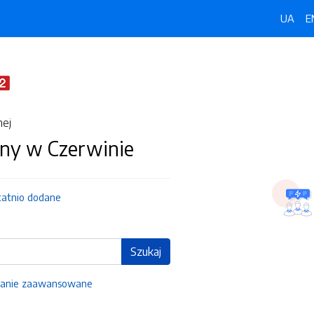
UA
E
nej
ny w Czerwinie
tatnio dodane
Szukaj
anie zaawansowane