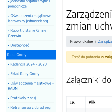
Jednostki organizacyjne i
pomocnicze
Zarządzeni
Oświadczenia majątkowe -
kierownicy jednostek org.
zmian uch
Raport o stanie Gminy
Czerwin
Prawo lokalne
Zarządz
Dostępność
Rada Gminy
Treść do pobrania w
zał
Kadencja 2024 - 2029
Skład Rady Gminy
Załączniki d
Oświadczenia majątkowe -
RADNI
Protokoły z sesji
Lp.
Plik
Retransmisja z obrad sesji