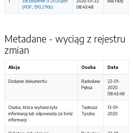
1
zarzadzenie-3-2020.pdf
2020-01-22
566 razy
(PDF, 190.27Kb)
08:43:48
Metadane - wyciąg z rejestru
zmian
Akcja
Osoba
Data
Dodanie dokumentu:
Radosław
22-01-
Pęksa
2020
08:43:48
Osoba, która wytworzyła
Tadeusz
13-01-
informację lub odpowiada za treść
Tyszka
2020
informacji: