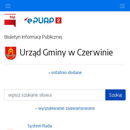
Ukryj/pokaż menu przedmiotowe
Uk
Biuletyn Informacji Publicznej
Urząd Gminy w Czerwinie
ostatnio dodane
Wyszukiwarka
Szukaj
wyszukiwanie zaawansowane
System Rada