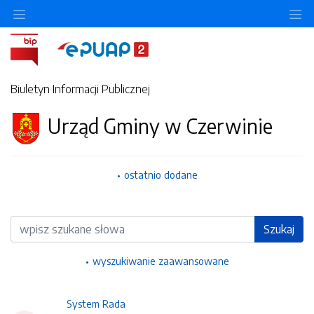
Ukryj/pokaż menu przedmiotowe
Uk
Biuletyn Informacji Publicznej
Urząd Gminy w Czerwinie
ostatnio dodane
Wyszukiwarka
Szukaj
wyszukiwanie zaawansowane
System Rada