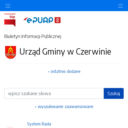
Ukryj/pokaż menu przedmiotowe
Uk
Biuletyn Informacji Publicznej
Urząd Gminy w Czerwinie
ostatnio dodane
Wyszukiwarka
Szukaj
wyszukiwanie zaawansowane
System Rada