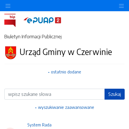
Ukryj/pokaż menu przedmiotowe
Uk
Biuletyn Informacji Publicznej
Urząd Gminy w Czerwinie
ostatnio dodane
Wyszukiwarka
Szukaj
wyszukiwanie zaawansowane
System Rada