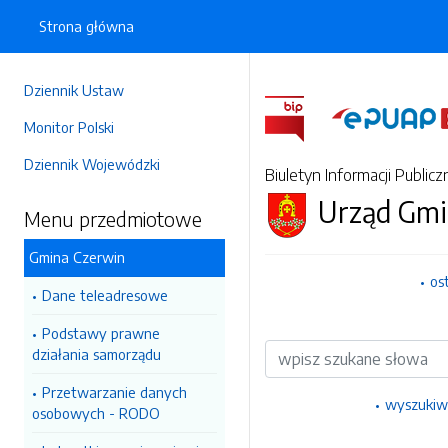
Strona główna
Dziennik Ustaw
Monitor Polski
Dziennik Wojewódzki
Biuletyn Informacji Publicz
Urząd Gmi
Menu przedmiotowe
Gmina Czerwin
os
Dane teleadresowe
Podstawy prawne
Wyszukiwarka
działania samorządu
Przetwarzanie danych
wyszukiw
osobowych - RODO