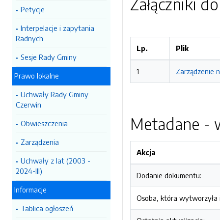
Załączniki d
Petycje
Interpelacje i zapytania
Radnych
Lp.
Plik
Sesje Rady Gminy
1
Zarządzenie n
Prawo lokalne
Uchwały Rady Gminy
Czerwin
Metadane - w
Obwieszczenia
Zarządzenia
Akcja
Uchwały z lat (2003 -
2024-III)
Dodanie dokumentu:
Informacje
Osoba, która wytworzyła i
Tablica ogłoszeń