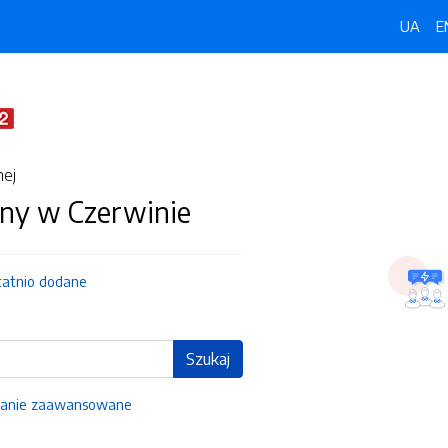
UA
E
nej
ny w Czerwinie
tatnio dodane
Szukaj
anie zaawansowane