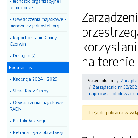
Jednostki organizacyjne i
pomocnicze
Zarządzenie
Oświadczenia majątkowe -
kierownicy jednostek org.
przestrzeg
Raport o stanie Gminy
korzystan
Czerwin
Dostępność
na tereni
Rada Gminy
Kadencja 2024 - 2029
Prawo lokalne
Zarządz
Zarządzenie nr 32/2021
Skład Rady Gminy
napojów alkoholowych n
Oświadczenia majątkowe -
RADNI
Treść do pobrania w
zał
Protokoły z sesji
Retransmisja z obrad sesji