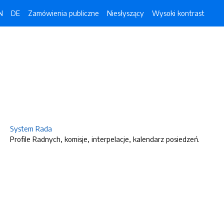
N
DE
Zamówienia publiczne
Niesłyszący
Wysoki kontrast
System Rada
Profile Radnych, komisje, interpelacje, kalendarz posiedzeń.