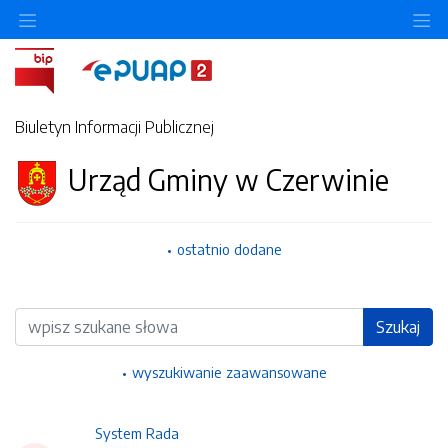
Ukryj/pokaż menu przedmiotowe
Uk
Biuletyn Informacji Publicznej
Urząd Gminy w Czerwinie
ostatnio dodane
Wyszukiwarka
Szukaj
wyszukiwanie zaawansowane
System Rada