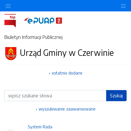
Ukryj/pokaż menu przedmiotowe
Uk
Biuletyn Informacji Publicznej
Urząd Gminy w Czerwinie
ostatnio dodane
Wyszukiwarka
Szukaj
wyszukiwanie zaawansowane
System Rada