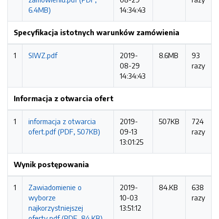
6.4MB)
14:34:43
Specyfikacja istotnych warunków zamówienia
1
SIWZ.pdf
2019-
8.6MB
93
08-29
razy
14:34:43
Informacja z otwarcia ofert
1
informacja z otwarcia
2019-
507KB
724
ofert.pdf (PDF, 507KB)
09-13
razy
13:01:25
Wynik postępowania
1
Zawiadomienie o
2019-
84.KB
638
wyborze
10-03
razy
najkorzystniejszej
13:51:12
oferty.pdf (PDF, 84.KB)