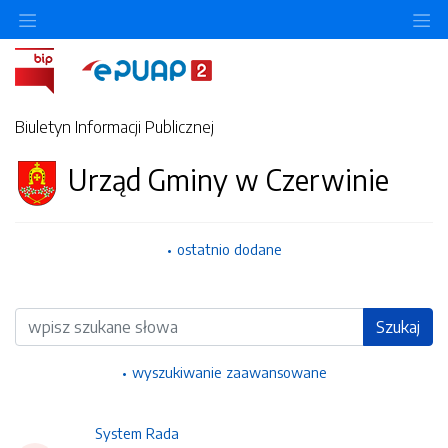
Ukryj/pokaż menu przedmiotowe
Uk
Biuletyn Informacji Publicznej
Urząd Gminy w Czerwinie
ostatnio dodane
Wyszukiwarka
Szukaj
wyszukiwanie zaawansowane
System Rada